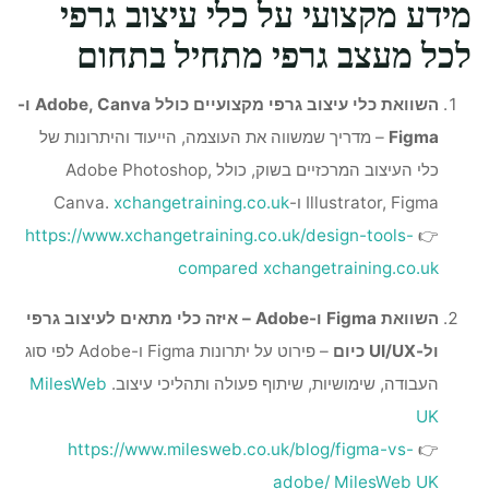
מידע מקצועי על כלי עיצוב גרפי
לכל מעצב גרפי מתחיל בתחום
השוואת כלי עיצוב גרפי מקצועיים כולל Adobe, Canva ו-
Figma
– מדריך שמשווה את העוצמה, הייעוד והיתרונות של
כלי העיצוב המרכזיים בשוק, כולל Adobe Photoshop,
Illustrator, Figma ו-Canva.
xchangetraining.co.uk
https://www.xchangetraining.co.uk/design-tools-
👉
compared
xchangetraining.co.uk
השוואת Figma ו-Adobe – איזה כלי מתאים לעיצוב גרפי
ול-UI/UX כיום
– פירוט על יתרונות Figma ו-Adobe לפי סוג
העבודה, שימושיות, שיתוף פעולה ותהליכי עיצוב.
MilesWeb
UK
https://www.milesweb.co.uk/blog/figma-vs-
👉
adobe/
MilesWeb UK