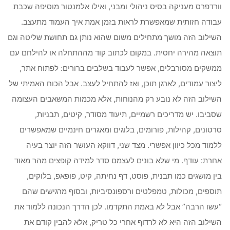
וורדפרס מעניקה בסיס ניהולי ומבני, ואילו אלמנטור מוסיפה שכבת
עבודה חזותית שמאפשרת לראות בזמן אמת איך העמוד מתעצב.
השילוב הזה מושך מתחילים משום שהוא נותן גם תחושת שליטה וגם
תוצאה מהירה יחסית. במקום לכתוב קוד מההתחלה או להילחם עם
ממשקים מסורבלים, אפשר לעבוד בשלבים ברורים: לפתוח אתר,
ליצור עמודים, לארגן תוכן, ואז להתחיל לעצב. אבל הכוח האמיתי של
השילוב הזה לא נובע רק מהנוחות, אלא מכמות המשאבים העצומה
שסביבו. יש מדריכים רשמיים, תיעוד מסודר, קיטים, תבניות,
סרטונים, קהילות, פורומים, בלוגים ומאגרים חינמיים שמאפשרים
ללמוד מכל כיוון אפשרי. מצד שני, דווקא העושר הזה יוצר בעיה
אחרת: עודף. מי שלא בונים לעצמם סדר למידה קופצים מהר מאוד
בין מושגים כמו תבנית, פוסט, דף נחיתה, קיט, פופאפ, בלוקים,
תוספים, מכולות, טמפלטים ורספונסיביות, ובסוף מרגישים שהם
“עשו הרבה” אבל לא באמת התקדמו. לכן הדרך הנכונה ללמוד את
השילוב הזה היא לא לרדוף אחרי כל טריק, אלא להבין קודם את