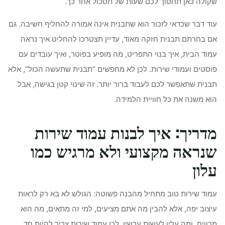
שקולה כאן תחסוך לכם שעות של תסכול אחר כך.
עוד דבר שכדאי לזכור הוא שתבנית אינה אמורה להחליף חשיבה. גם
אם בחרתם תבנית חזקה מאוד, עדיין תצטרכו להחליט איך נראה
עמוד הבית, איך בנוי התפריט, מה מופיע בפוטר, ואיך עובדים עם
פוסטים ועמודי שירות. לכן לא מחפשים “תבנית שתעשה הכול”, אלא
תבנית שתאפשר לכם לעבוד ברור יותר. זה שינוי קטן בגישה, אבל
הוא משנה את כל חוויית הלמידה.
מדריך: איך לבנות עמוד שירות
שנראה מקצועי ולא מרגיש כמו
עלון
עמוד שירות טוב מתחיל מהבנה פשוטה: הגולש לא בא רק לראות
עיצוב יפה, אלא להבין מה אתם מציעים, למי זה מתאים, מה הוא
מרוויח, ומה עליו לעשות עכשיו. לכן עמוד שירות צריך להיות חד,