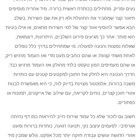
נעים וסריק. מתחילים בכותרת ראשית ברורה. מיד אחריה מוסיפים
תיאור קצר שמסביר את התועלת ולא רק את שם השירות. בשלב
הבא אפשר להוסיף אזור קצר של למי השירות מתאים, או אילו בעיות
הוא פותר. אחר כך מגיעים פירוט השלבים, היתרונות, דוגמאות,
שאלות נפוצות והנעה לפעולה. מי שמתחילים בדרך כלל נופלים
לאחת משתי קצוות: או שהם כותבים מעט מדי ואז העמוד מרגיש ריק,
או שהם מעמיסים המון טקסט בלתי מחולק ואז העמוד מרגיש כבד.
הדרך הנכונה היא לחלק את התוכן למקטעים קטנים עם כותרות
משנה ברורות. אלמנטור מצוינת בדיוק לזה, כי היא מאפשרת לבנות
אזורי תוכן קצרים, נוחים לקריאה, עם שילוב של אייקונים, תמונות או
כפתורים.
חשוב גם לזכור שלא כל עמוד שירות חייב להיראות כמו דף נחיתה
אגרסיבי. לפעמים עיצוב נקי, תנועה רגועה, כותרות ברורות ומעט
אזורי הדגשה עושים עבודה חזקה יותר מכל אפקט. גולש שמבין מיד