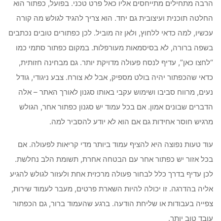
הרבה מתחילים מתייחסים אליו כאל פרט טכני. בפועל, כפתור הוא
החלטה תוכנית ועיצובית גם יחד. הוא צריך להגיד לגולש מה קורה
עכשיו, למה כדאי ללחוץ, ולאן זה מוביל. לכן כפתורים טובים נכתבים
בשפה ברורה, לא בסיסמאות מעורפלות. במקום כפתור סתמי כמו
“לחצו כאן”, עדיף לנסח פעולה מדויקת יותר. גם מבחינה חזותית,
כדאי שהכפתור יהיה בולט מספיק, אבל לא צורח. צבע ניגודי, גודל
נעים, מרווח סביבו ושימוש עקבי באותו סגנון לאורך האתר – אלה
הדברים שבונים אמון. אם בכל עמוד יש סגנון כפתור אחר, הגולש
מרגיש חוסר אחידות גם אם הוא לא יודע להסביר למה.
עוד טעות נפוצה היא להציף עמוד ביותר מדי קריאות לפעולה. אם
בכל אזור יש כפתור אחר עם הבטחה אחרת, תשומת הלב נחלשת.
לכן עדיף בדרך כלל לבחור פעולה מרכזית אחת ולעזור לגולש להגיע
אליה בהדרגה. זו יכולה להיות השארת פרטים, מעבר לעמוד שירות,
צפייה בעבודות או שליחת הודעה. ברגע שהעמוד ברור, גם הכפתור
עובד טוב יותר.