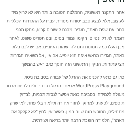
אחרי התקנה ראשונית, ההמלצה הטובה ביותר היא לא לרוץ מיד
לעיצוב, אלא לבצע סבב יסודות מסודר. עברו על ההגדרות הכלליות,
בחרו את שפת האתר, הגדירו מבנה קישורים קריא, מחקו תכני
דוגמה לא רלוונטיים, הקימו עמודי בסיס, ובנו תפריט פשוט. לאחר
מכן העלו כמה תמונות ותנו להן שמות הגיוניים. אם יש לכם בלוג
באתר, הגדירו מראש איפה הוא יופיע. אם אין, אל תשאירו הגדרות
חצי פתוחות. הניקיון הראשוני הזה חוסך כאב ראש בהמשך.
כאן גם כדאי להכניס את ההרגל של עבודה בסביבת ניסוי.
WordPress Playground או אתר תרגול נפרד יכולים להיות מרחב
מעולה ללמידה. בסביבה כזאת אפשר לנסות תבניות, לבדוק
תוספים, לטעות, למחוק, לחזור אחורה וללמוד בלי פחד. למי שרק
מתחילים, החופש הזה שווה המון. כאשר אין לחץ “לא לקלקל את
האתר”, הלמידה הופכת הרבה יותר בריאה ויצירתית.