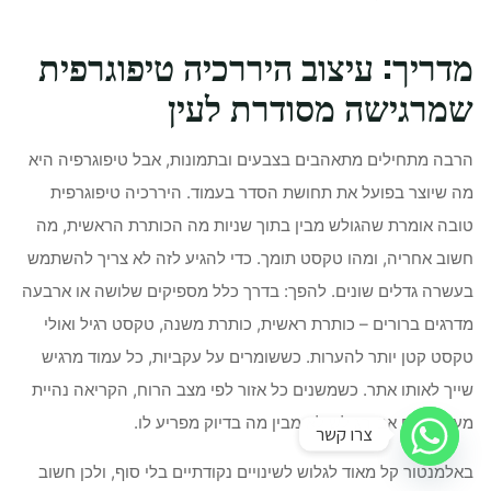
מדריך: עיצוב היררכיה טיפוגרפית
שמרגישה מסודרת לעין
הרבה מתחילים מתאהבים בצבעים ובתמונות, אבל טיפוגרפיה היא
מה שיוצר בפועל את תחושת הסדר בעמוד. היררכיה טיפוגרפית
טובה אומרת שהגולש מבין בתוך שניות מה הכותרת הראשית, מה
חשוב אחריה, ומהו טקסט תומך. כדי להגיע לזה לא צריך להשתמש
בעשרה גדלים שונים. להפך: בדרך כלל מספיקים שלושה או ארבעה
מדרגים ברורים – כותרת ראשית, כותרת משנה, טקסט רגיל ואולי
טקסט קטן יותר להערות. כששומרים על עקביות, כל עמוד מרגיש
שייך לאותו אתר. כשמשנים כל אזור לפי מצב הרוח, הקריאה נהיית
מעייפת גם אם הגולש לא מבין מה בדיוק מפריע לו.
צרו קשר
באלמנטור קל מאוד לגלוש לשינויים נקודתיים בלי סוף, ולכן חשוב