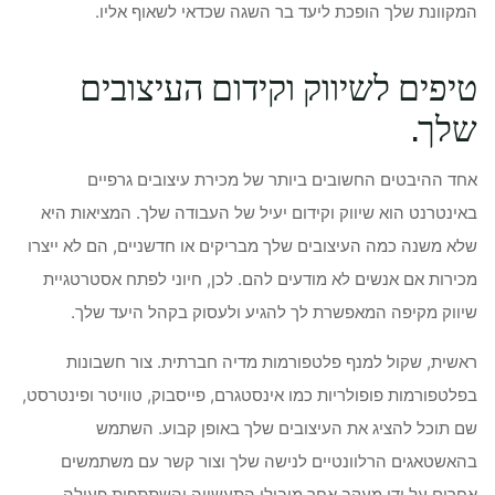
המקוונת שלך הופכת ליעד בר השגה שכדאי לשאוף אליו.
טיפים לשיווק וקידום העיצובים
שלך.
אחד ההיבטים החשובים ביותר של מכירת עיצובים גרפיים
באינטרנט הוא שיווק וקידום יעיל של העבודה שלך. המציאות היא
שלא משנה כמה העיצובים שלך מבריקים או חדשניים, הם לא ייצרו
מכירות אם אנשים לא מודעים להם. לכן, חיוני לפתח אסטרטגיית
שיווק מקיפה המאפשרת לך להגיע ולעסוק בקהל היעד שלך.
ראשית, שקול למנף פלטפורמות מדיה חברתית. צור חשבונות
בפלטפורמות פופולריות כמו אינסטגרם, פייסבוק, טוויטר ופינטרסט,
שם תוכל להציג את העיצובים שלך באופן קבוע. השתמש
בהאשטאגים הרלוונטיים לנישה שלך וצור קשר עם משתמשים
אחרים על ידי מעקב אחר מובילי התעשייה והשתתפות פעילה