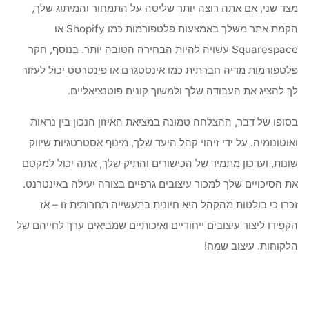
מצד שני, אם אתה רוצה יותר שליטה על התמחור והמיתוג שלך,
הקמת אתר משלך באמצעות פלטפורמות כמו Shopify או
Squarespace עשויה להיות הבחירה הטובה יותר. בנוסף, חקר
פלטפורמות מדיה חברתית כמו אינסטגרם או פינטרסט יכול לעזור
לך להציג את העבודה שלך ולמשוך קונים פוטנציאליים.
בסופו של דבר, ההצלחה טמונה במציאת האיזון הנכון בין נראות
ואוטונומיה. על ידי זיהוי קהל היעד שלך, מינוף אסטרטגיות שיווק
שונות, ועדכון מתמיד של הכישורים והתיק שלך, אתה יכול למקסם
את הסיכויים שלך למכור עיצובים גרפיים בצורה יעילה באינטרנט.
זכרו כי בולטות מהקהל היא חיונית בתעשייה תחרותית זו – אז
הקפידו ליצור עיצובים ייחודיים ואיכותיים שמביאים ערך לחייהם של
הלקוחות. עיצוב שמח!