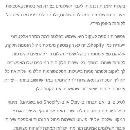
בקלות הזמנות נכנסות, לעבד תשלומים בצורה מאובטחת באמצעות
מערכת התשלומים המשולבת שלהם, ולהגיב לכל פניה או בעיה של
לקוחות באופן מיידי.
אפשרות נוספת לשקול היא שימוש בפלטפורמת מסחר אלקטרוני
ייעודית כמו Shopify. זה לא רק מספק מערכת ניהול הזמנות חלקה,
אלא גם מציע מספר רב של שערי תשלום כדי להתאים להעדפות
לקוחות שונות. בנוסף, כלי שירות הלקוחות המובנים שלו מאפשרים
לך לעקוב ולפתור פניות ביעילות. הפלטפורמות הללו מייעלות את כל
תהליך המכירה, ומאפשרות לך להתמקד במה שחשוב ביותר – יצירת
עיצובים גרפיים יוצאי דופן שמושכים את הקהל שלך.
לסיכום, בין אם תבחרו ב-Etsy או ב-Shopify (או בשניהם), מינוף
הפלטפורמות החזקות הללו ישפר מאוד את עסקי העיצוב הגרפי
המקוון שלכם. על ידי פישוט משימות ניהול ההזמנות ואספקת שירותי
עיבוד תשלומים אמינים תוך מתן יכולות תמיכת לקוחות מצוינות,