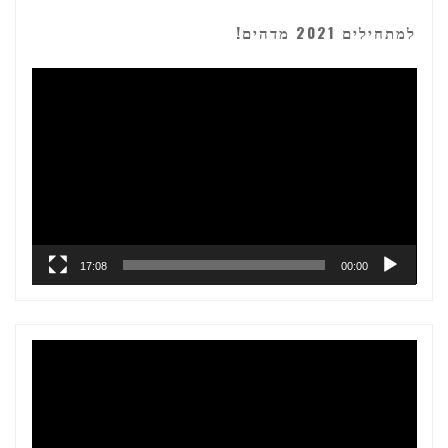
למתחילים 2021 מדהים!
נגן
וידאו
17:08
00:00
נגן
וידאו