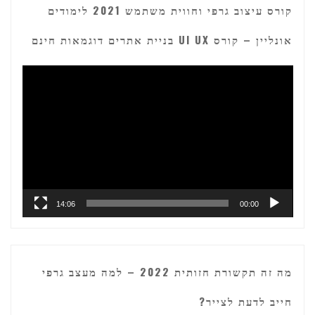
קורס עיצוב גרפי וחווית משתמש 2021 לימודים
אונליין – קורס UI UX בניית אתרים דוגמאות חינם
נגן
וידאו
14:06
00:00
מה זה תקשורת חזותית 2022 – למה מעצב גרפי
חייב לדעת לצייר?