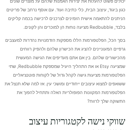
יכולים פשוט להעלות את יצירות האמנות שלהם על מוצרים שונים
כגון ביגוד, עיצוב הבית, כלי כתיבה ועוד. עם אוסף נרחב של פריטים
הניתנים להתאמה אישית הזמינים לצרכנים לרכישה בכמה קליקים
בלבד, Redbubble מציעה נוחות הן למוכרים והן לקונים.
בסך הכל, הפלטפורמות הללו מספקות הזדמנויות נהדרות למעצבים
גרפיים המעוניינים להציג את הכישרון שלהם ולהפיק רווחים
מהכישורים שלהם. בין אם אתם מעדיפים את הגישה המעשית
שמציעה Etsy או את התהליך היעיל שמספקת Redbubble, שתי
הפלטפורמות מציעות גישה לקהל גדול של לקוחות פוטנציאליים
ששואפים למצוא עיצובים ייחודיים ומושכי עין. אז למה שלא תנצל את
הפלטפורמות המקוונות הפופולריות האלה ותתחיל להפוך את
התשוקה שלך לרווח?
שווקי נישה לקטגוריות עיצוב