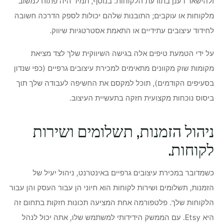
ולהישאר רענן בתודעת הלקוחות. בנוסף, תמיד היה פתוח למשוב
מלקוחות או עוקבים; התובנות שלהם יכולות לספק הדרכה חשובה
לחידוד עיצובים עתידיים או התאמת אסטרטגיות שיווק.
על ידי הטמעת טיפים אלה בגישה השיווקית שלך לצד מציאת
מקומות שוק מקוונים מתאימים למכירת עיצובים גרפיים (כפי שנדון
בסעיפים הקודמים), תוכל למקסם את החשיפה לעבודה שלך תוך
ביסוס נוכחות מקצועית חזקה בתעשיית העיצוב.
ניהול הזמנות, תשלומים ושירות
לקוחות.
כשמדובר במכירת עיצובים גרפיים באינטרנט, ניהול יעיל של
הזמנות, תשלומים ושירות לקוחות הוא חיוני הן עבור העסק והן עבור
הלקוחות שלך. פלטפורמה אחת המציעה תכונות חזקות בתחום זה
היא Etsy. עם הממשק הידידותי למשתמש שלו, אתה יכול לנהל