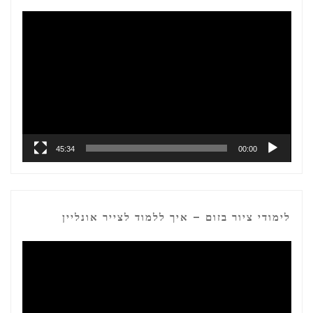
נגן
וידאו
45:34
00:00
לימודי ציור בזום – איך ללמוד לצייר אונליין
נגן
וידאו