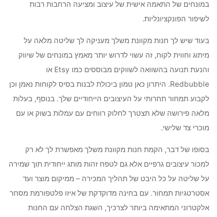
במונחים של התאמה אישית של עיצוב ומציעה הרחבות רבות
לשיפור הפונקציונליות.
בעוד שיש לך חנות מקוונת משלך מעניקה לך שליטה מלאה על
מיתוג וחווית לקוח, זה עשוי לדרוש יותר מאמץ במונחים של שיווק
והנעת תנועה בהשוואה לשווקים מבוססים כמו Etsy או
Redbubble. היתרון כאן טמון ביכולת לבנות בסיס לקוחות נאמן וכן
לקבוע תמחור תחרותי על העיצובים הייחודיים שלך. בנוסף, בעלות
מלאה פירושה שלא תצטרך לחלוק רווחים עם עמלות בשוק או עם
מוכרי צד שלישי.
בסופו של דבר, הקמת חנות מקוונת משלך מאפשרת לך לא רק
למכור עיצובים גרפיים אלא גם לטפח זהות מותג ייחודית תוך שמירה
על שליטה על כל היבט של תהליך המכירה – ממיקום מוצר ועד
אסטרטגיות תמחור. עם בחינה מדוקדקת של איזו פלטפורמת מסחר
אלקטרוני המתאימה ביותר לצרכיך, השגת הצלחה עם החנות