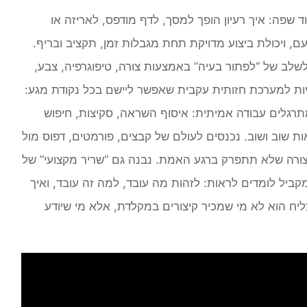
 שפה: איך רעיון הופך למסך, לדף מודפס, לאריזה או
ם, ויכולת ביצוע מדויקת תחת מגבלות זמן, תקציב ובריף.
שלב של “לפתור בעיה” באמצעות צורה, טיפוגרפיה, צבע,
יות למערכת חזותית עקבית שאפשר ליישם בכל נקודת מגע:
מתרגלים עבודה אמיתית: איסוף השראה, סקיצות, חיפוש
אות שוב ושוב. נכנסים לעולם של קבצים, פורמטים, דפוס מול
 בצורה שלא תתפרק ברגע האמת. נבנה גם “שריר מקצועי” של
מקביל לומדים לראות: לזהות מה עובד, למה זה עובד, ואיך
יח הוא לא מי שמכיר קיצורים במקלדת, אלא מי שיודע