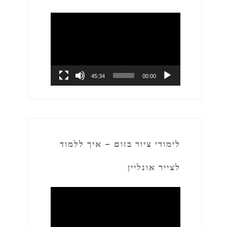
נגן
וידאו
45:34
00:00
לימודי ציור בזום – איך ללמוד
לצייר אונליין
נגן
וידאו