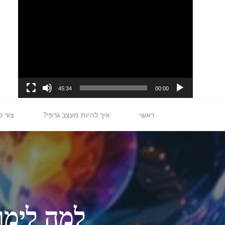
לגו
נגן
תוכן
וידאו
45:34
00:00
ראשי
איך להיות מעצב גרפי?
צור ק
למה לימוד