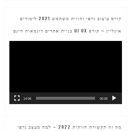
קורס עיצוב גרפי וחווית משתמש 2021 לימודים
אונליין – קורס UI UX בניית אתרים דוגמאות חינם
נגן
וידאו
14:06
00:00
מה זה תקשורת חזותית 2022 – למה מעצב גרפי