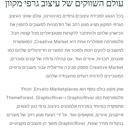
עולם השווקים של עיצוב גרפי מקוון
בכל הנוגע למכירת עיצובים גרפיים באינטרנט, עולם שווקי העיצוב
הגרפי המקוון מציע מגוון רחב של הזדמנויות למעצבים להפגין את
הכישרון שלהם ולהתחבר ללקוחות פוטנציאליים מכל קצוות תבל.
פלטפורמה פופולרית אחת היא Creative Market, המאפשרת
למעצבים להקים חנות ולמכור את המוצרים הדיגיטליים שלהם כמו
פונטים, תבניות, איורים ועוד. עם קהילה גדולה של קונים ומוכרים,
Creative Market מספק סביבה אידיאלית עבור מעצבים גרפיים
המעוניינים להרוויח רווחים מהעבודה שלהם.
שוק מקוון בולט נוסף הוא Envato Marketplaces, הכולל
פלטפורמות כמו GraphicRiver ו-ThemeForest. GraphicRiver
מתמקדת במיוחד במכירת אלמנטים בעיצוב גרפי כגון לוגואים,
אייקונים, איורים, מוקאפים ועוד. על ידי הצעת מגוון רחב של מוצרים
בנקודות מחיר שונות, GraphicRiver מושך הן מעצבים מקצועיים