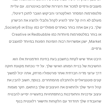
מעצבים גרפיים למכור את היצירות שלהם באינטרנט. עם עליית
פלטפורמות המסחר האלקטרוני והביקוש הגובר לתוכן דיגיטלי,
מעולם לא היה קל יותר להגיע לקהל גלובלי ולהציג את הכישרון
שלך. בין אם אתה בוחר באתרים פופולריים כמו Etsy או Society6,
או בוחר בפלטפורמות מיוחדות כמו Redbubble או Creative
Market, ישנן אפשרויות רבות הזמינות הפונות במיוחד למעצבים
גרפיים.
היבט אחד שיש לקחת בחשבון בעת בחינת הזדמנויות אלו הוא
החשיבות של בניית המותג האישי שלך. על ידי נוכחות מקוונת חזקה
דרך ערוצי מדיה חברתית ואתר פורטפוליו מרתק, אתה יכול למשוך
קונים פוטנציאליים ולהתבלט מהמתחרים. בנוסף, חשוב להבין את
קהל היעד שלך ולהתאים את העיצובים שלך בהתאם. חקר מגמות
עיצוב עדכניות והתעדכנות בהתפתחויות בתעשייה יסייעו להבטיח
שהעבודה שלך תהדהד עם הלקוחות ותישאר רלוונטית בנוף