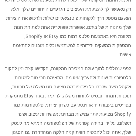
רק מאפשר לך להציג את העיצובים הגרפיים הייחודיים שלך, אלא
הוא גם מספק דרך ללקוחות פוטנציאליים לגלות ולרכוש את היצירות
שלך מהנוחות של ביתם. אפשרות פופולרית אחת לפתיחת חנות
מקוונת היא באמצעות פלטפורמות כמו Etsy או Shopify,
המספקות ממשקים ידידותיים למשתמש וכלים מובנים להתאמה
אישית.
לפני שצוללים לתוך עולם המכירה המקוונת, הקדישו קצת זמן לחקור
פלטפורמות שונות ולהעריך איזו מהן מתאימה הכי טוב למטרות
ולקהל היעד שלכם. כל פלטפורמה מציעה סט משלה של תכונות,
תוכניות תמחור ובסיס לקוחות משלה. לדוגמה, בעוד Etsy מתמקדת
בפריטים בעבודת יד או וינטג’ עם כשרון יצירתי, פלטפורמות כמו
Shopify מציעות יותר גמישות מבחינת אפשרויות עיצוב ושערי
תשלום. על ידי בחירה קפדנית של הפלטפורמה המתאימה לעסק
שלך, אתה יכול להבטיח חווית קניה חלקה המהדהדת עם הסגנון