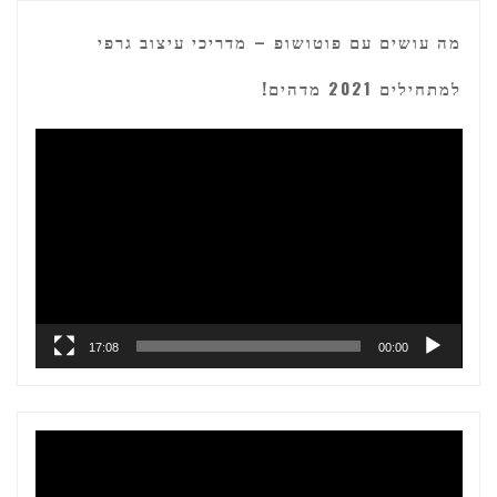
מה עושים עם פוטושופ – מדריכי עיצוב גרפי
למתחילים 2021 מדהים!
נגן
וידאו
17:08
00:00
נגן
וידאו