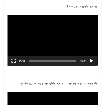
חייב לדעת לצייר?
נגן
וידאו
45:34
00:00
לימודי ציור בזום – איך ללמוד לצייר אונליין
נגן
וידאו