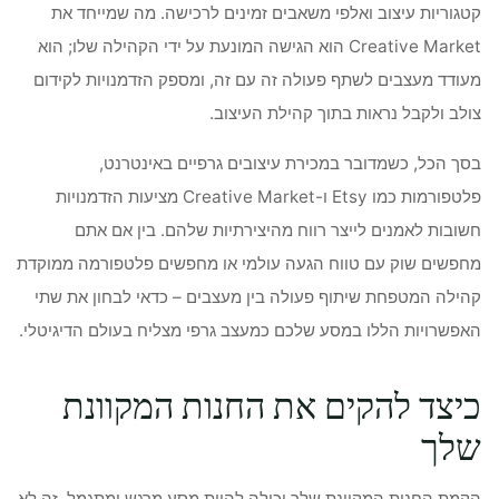
קטגוריות עיצוב ואלפי משאבים זמינים לרכישה. מה שמייחד את
Creative Market הוא הגישה המונעת על ידי הקהילה שלו; הוא
מעודד מעצבים לשתף פעולה זה עם זה, ומספק הזדמנויות לקידום
צולב ולקבל נראות בתוך קהילת העיצוב.
בסך הכל, כשמדובר במכירת עיצובים גרפיים באינטרנט,
פלטפורמות כמו Etsy ו-Creative Market מציעות הזדמנויות
חשובות לאמנים לייצר רווח מהיצירתיות שלהם. בין אם אתם
מחפשים שוק עם טווח הגעה עולמי או מחפשים פלטפורמה ממוקדת
קהילה המטפחת שיתוף פעולה בין מעצבים – כדאי לבחון את שתי
האפשרויות הללו במסע שלכם כמעצב גרפי מצליח בעולם הדיגיטלי.
כיצד להקים את החנות המקוונת
שלך
הקמת החנות המקוונת שלך יכולה להיות מסע מרגש ומתגמל. זה לא