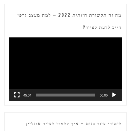
מה זה תקשורת חזותית 2022 – למה מעצב גרפי
חייב לדעת לצייר?
נגן
וידאו
45:34
00:00
לימודי ציור בזום – איך ללמוד לצייר אונליין