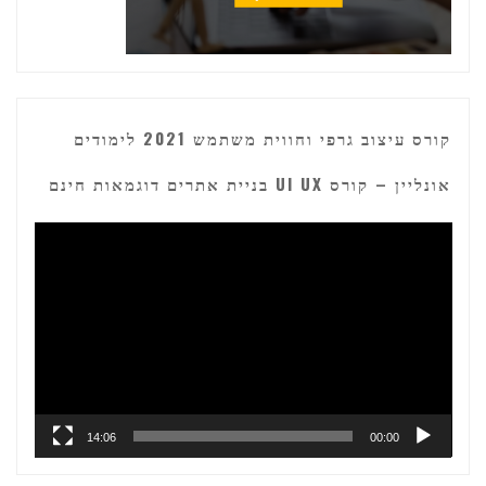
קורס עיצוב גרפי וחווית משתמש 2021 לימודים
אונליין – קורס UI UX בניית אתרים דוגמאות חינם
נגן
וידאו
14:06
00:00