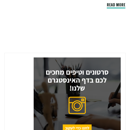
"קורס
READ MORE
UX
למתחילים
–
למה
זה
חשוב
ואיך
להתחיל
נכון"