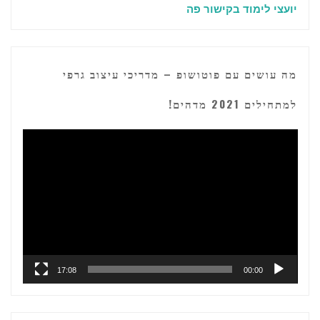
יועצי לימוד בקישור פה
מה עושים עם פוטושופ – מדריכי עיצוב גרפי
למתחילים 2021 מדהים!
נגן
וידאו
17:08
00:00