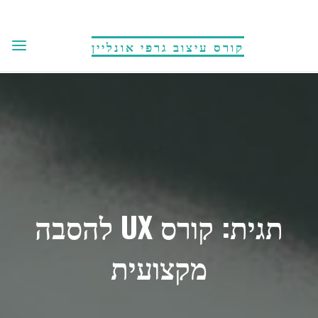
לגו
תוכן
קורס עיצוב גרפי אונליין
תגית:
קורס UX להסבה
מקצועית