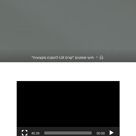
בית
תיוגי פוסטים "קורס UX להסבה מקצועית"
נגן
וידאו
45:34
00:00