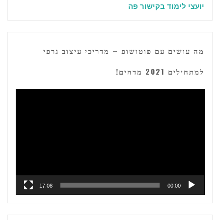
יועצי לימוד בקישור פה
מה עושים עם פוטושופ – מדריכי עיצוב גרפי
למתחילים 2021 מדהים!
נגן
וידאו
17:08
00:00