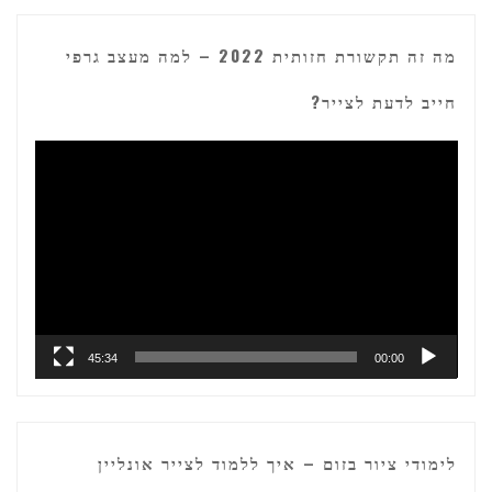
מה זה תקשורת חזותית 2022 – למה מעצב גרפי
חייב לדעת לצייר?
נגן
וידאו
45:34
00:00
לימודי ציור בזום – איך ללמוד לצייר אונליין