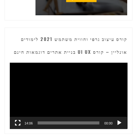
קורס עיצוב גרפי וחווית משתמש 2021 לימודים
אונליין – קורס UI UX בניית אתרים דוגמאות חינם
נגן
וידאו
14:06
00:00