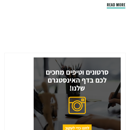
"קורס
READ MORE
UX
למתחילים
–
למה
זה
חשוב
ואיך
להתחיל
נכון"