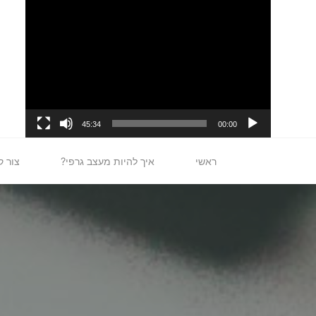
לגו
נגן
תוכן
וידאו
45:34
00:00
ראשי
איך להיות מעצב גרפי?
צור ק