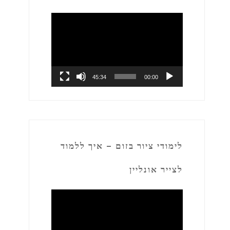
נגן
וידאו
45:34
00:00
לימודי ציור בזום – איך ללמוד
לצייר אונליין
נגן
וידאו